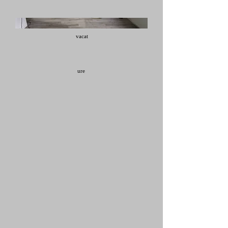
vacat
ure