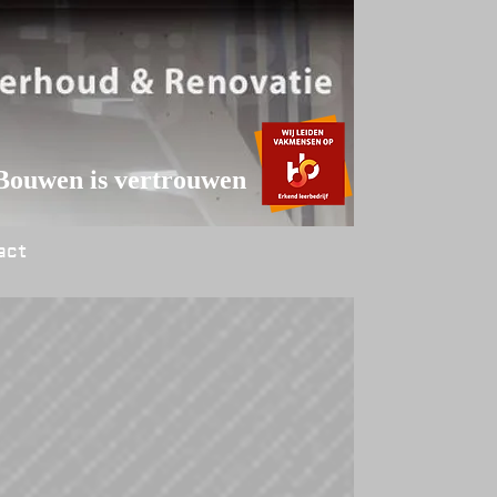
Bouwen is vertrouwen
act