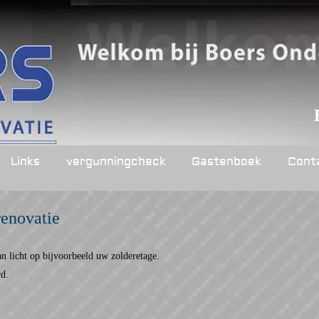
Links
vergunningcheck
Gastenboek
Cont
enovatie
an licht op bijvoorbeeld uw zolderetage.
rd.